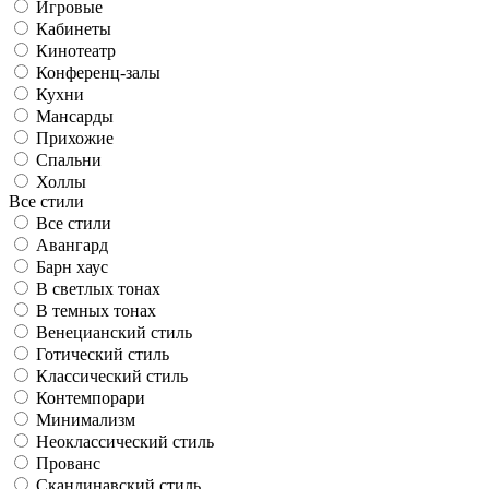
Игровые
Кабинеты
Кинотеатр
Конференц-залы
Кухни
Мансарды
Прихожие
Спальни
Холлы
Все стили
Все стили
Авангард
Барн хаус
В светлых тонах
В темных тонах
Венецианский стиль
Готический стиль
Классический стиль
Контемпорари
Минимализм
Неоклассический стиль
Прованс
Скандинавский стиль