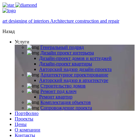
art designing of interiors Architecture construction and repair
Назад
Услуги
Генеральный подряд
Дизайн проект интерьера
Дизайн-проект домов и коттеджей
Дизайн-проект квартиры
Авторский надзор дизайн-проекта
Архитектурное проектирование
Авторский надзор в архитектуре
Строительство домов
Ремонт под ключ
Ремонт квартир
Комплектация объектов
Сопровождение проекта
Портфолио
Проекты
Цены
О компании
Контакты