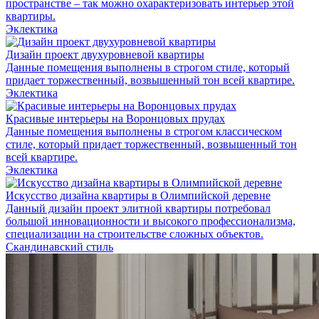
пространстве – так можно охарактеризовать интерьер этой
квартиры.
Эклектика
Дизайн проект двухуровневой квартиры
Данные помещения выполнены в строгом стиле, который
придает торжественный, возвышенный тон всей квартире.
Эклектика
Красивые интерьеры на Воронцовых прудах
Данные помещения выполнены в строгом классическом
стиле, который придает торжественный, возвышенный тон
всей квартире.
Эклектика
Искусство дизайна квартиры в Олимпийской деревне
Данный дизайн проект элитной квартиры потребовал
большой инновационности и высокого профессионализма,
специализации на строительстве сложных объектов.
Скандинавский стиль