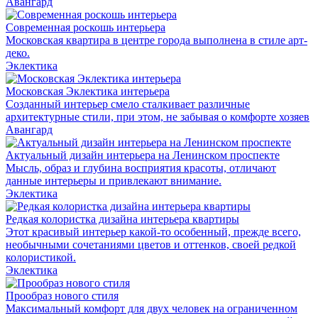
Авангард
Современная роскошь интерьера
Московская квартира в центре города выполнена в стиле арт-
деко.
Эклектика
Московская Эклектика интерьера
Созданный интерьер смело сталкивает различные
архитектурные стили, при этом, не забывая о комфорте хозяев
Авангард
Актуальный дизайн интерьера на Ленинском проспекте
Мысль, образ и глубина восприятия красоты, отличают
данные интерьеры и привлекают внимание.
Эклектика
Редкая колористка дизайна интерьера квартиры
Этот красивый интерьер какой-то особенный, прежде всего,
необычными сочетаниями цветов и оттенков, своей редкой
колористикой.
Эклектика
Прообраз нового стиля
Максимальный комфорт для двух человек на ограниченном