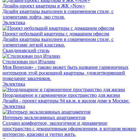
Дизайн-проект квартиры в ЖК «Now»
Дизайн квартиры выполнен в современном стиле, с
элементами лофта, эко стиля.
Эклектика
Проект небольшой квартиры с домашним офисом
Дизайн квартиры выполнен в современном стиле, с
элементами легкой классики.
Скандинавский стиль
Стилизован под Италию
Моя Венеция» - таково может быть название гармоничных
интерьеров этой роскошной квартиры, удовлетворяющей
пожелание заказчиков.
Эклектика
Неординарное и гармоничное пространство для жизни
Дизайн - проект квартиры 94 кв.м. в жилом доме в Москве.
Эклектика
Интерьер эксклюзивных апартаментов
Создано комфортное, экологичное и динамичное
пространство с декоративным оформлением, в котором можно
интересно, красиво и уютно жить.